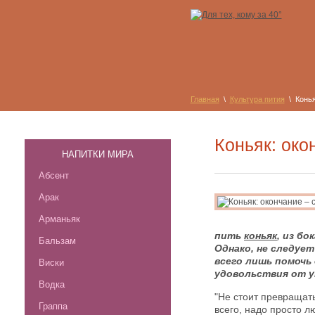
Главная
\
Культура пития
\ Конья
Коньяк: око
НАПИТКИ МИРА
Абсент
Арак
Арманьяк
пить
коньяк
, из б
Бальзам
Однако, не следует
всего лишь помочь
Виски
удовольствия от у
Водка
"Не стоит превращать
Граппа
всего, надо просто л