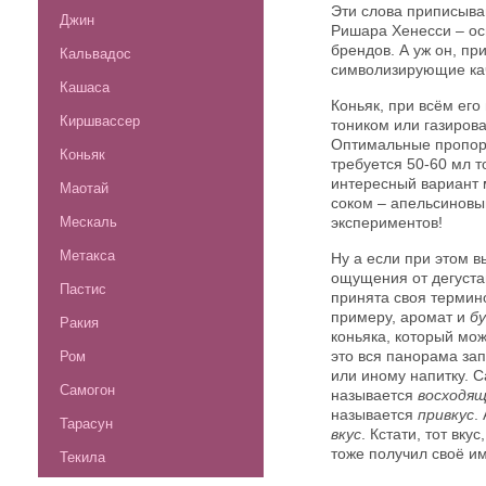
Эти слова приписыва
Джин
Ришара Хенесси – ос
брендов. А уж он, пр
Кальвадос
символизирующие каче
Кашаса
Коньяк, при всём его
Киршвассер
тоником или газиров
Оптимальные пропорц
Коньяк
требуется 50-60 мл т
интересный вариант 
Маотай
соком – апельсиновы
Мескаль
экспериментов!
Метакса
Ну а если при этом в
ощущения от дегустац
Пастис
принята своя терминол
примеру, аромат и
б
Ракия
коньяка, который мо
это вся панорама за
Ром
или иному напитку. 
Самогон
называется
восходя
называется
привкус
.
Тарасун
вкус
. Кстати, тот вку
тоже получил своё и
Текила