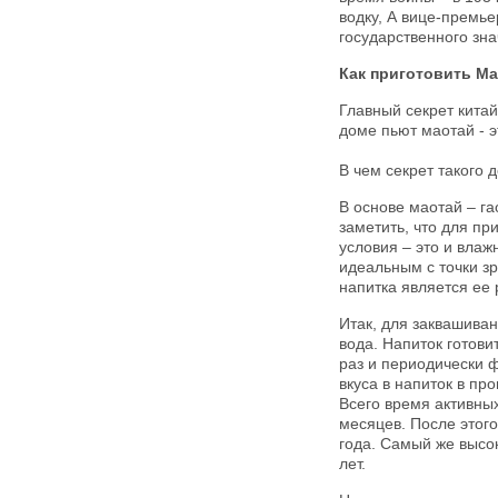
водку, А вице-премье
государственного зна
Как приготовить М
Главный секрет китай
доме пьют маотай - э
В чем секрет такого 
В основе маотай – га
заметить, что для п
условия – это и влаж
идеальным с точки зр
напитка является ее
Итак, для заквашиван
вода. Напиток готови
раз и периодически 
вкуса в напиток в пр
Всего время активны
месяцев. После этог
года. Самый же высо
лет.