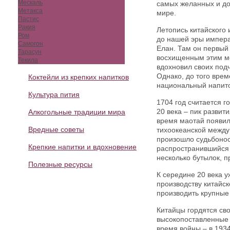
Мескаль
самых желанных и дор
Метакса
мире.
Пастис
Ракия
Летопись китайского 
Ром
до нашей эры импера
Самогон
Елан. Там он первый 
Тарасун
восхищенным этим ме
Текила
вдохновил своих под
Однако, до того вре
Коктейли из крепких напитков
национальный напито
Культура пития
1704 год считается г
20 века – пик развит
Алкогольные традиции мира
время маотай появил
Вредные советы
тихоокеанской между
произошло судьбонос
Крепкие напитки и вдохновение
распространившийся 
несколько бутылок, 
Полезные ресурсы
К середине 20 века у
производству китайск
производить крупные
Китайцы гордятся св
высокопоставленные 
время войны – в 193