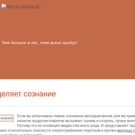
Чем дальше в лес, тем выше градус!
деляет сознание
Если вы избалованы пивом, изнежены молодым вином, или же привы
напитки градусом покрепче вызывают панику и оторопь, лучше всег
Потому что он посвящён жидкостям иного рода. И представляет прак
иях относительно опасности злоупотребления спиртным и прочих
вредных с