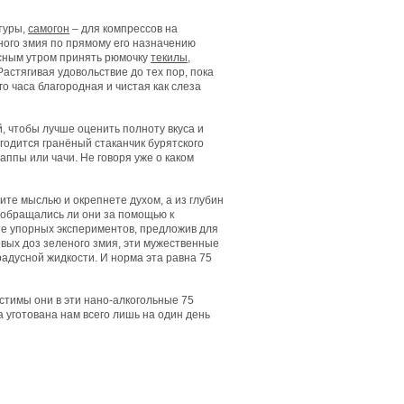
туры,
самогон
– для компрессов на
ного змия по прямому его назначению
асным утром принять рюмочку
текилы
,
астягивая удовольствие до тех пор, пока
го часа благородная и чистая как слеза
й, чтобы лучше оценить полноту вкуса и
игодится гранёный стаканчик бурятского
аппы или чачи. Не говоря уже о каком
рите мыслью и окрепнете духом, а из глубин
 обращались ли они за помощью к
ате упорных экспериментов, предложив для
овых доз зеленого змия, эти мужественные
адусной жидкости. И норма эта равна 75
местимы они в эти нано-алкогольные 75
 уготована нам всего лишь на один день