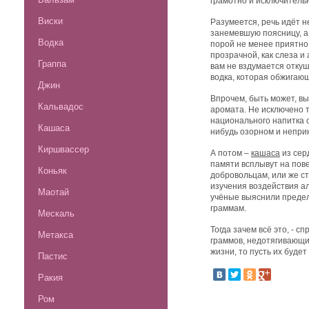
грамотно и исключительн
Виски
Разумеется, речь идёт н
занемевшую поясницу, 
Водка
порой не менее приятно 
прозрачной, как слеза и
Граппа
вам не вздумается отку
водка, которая обжигающ
Джин
Впрочем, быть может, в
Кальвадос
аромата. Не исключено т
национального напитка
Кашаса
нибудь озорном и непр
Киршвассер
А потом –
кашаса
из сер
памяти всплывут на пов
Коньяк
добровольцам, или же ст
изучения воздействия ал
Маотай
учёные выяснили предел
граммам.
Мескаль
Тогда зачем всё это, - с
Метакса
граммов, недотягивающие
жизни, то пусть их будет
Пастис
Ракия
Ром