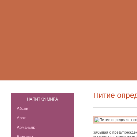
Питие опре
НАПИТКИ МИРА
Абсент
Арак
Арманьяк
забывая о предупрежден
Бальзам