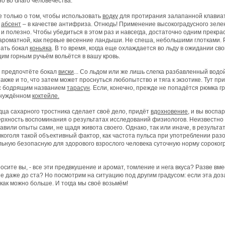
о во благо человечества.
е только о том, чтобы использовать
водку
для протирания залапанной клавиа
а
абсент
– в качестве антифриза. Отнюдь! Применение высокоградусного зеле
и полезно. Чтобы убедиться в этом раз и навсегда, достаточно одним прекр
 ароматной, как первые весенние ландыши. Не спеша, небольшими глотками. Р
шать бокал
коньяка
. В то время, когда еще охлаждается во льду в ожидании сво
им горным ручьём вольётся в вашу кровь.
ы предпочтёте бокал
виски
... Со льдом или же лишь слегка разбавленный водо
акже и то, что затем может проснуться любопытство и тяга к экзотике. Тут пр
 с бодрящим названием
тарасун
. Если, конечно, прежде не попадётся рюмка гр
инуждённом
коктейле.
дца сахарного тростника сделает своё дело, придёт
вдохновение
, и вы воспа
ерхность воспоминания о результатах исследований физиологов. Неизвестно
авили опыты сами, не щадя живота своего. Однако, так или иначе, в результ
коголя такой объективный фактор, как частота пульса при употреблении раз
ьную безопасную для здорового взрослого человека суточную норму сорокогр
просите вы, - все эти предвкушение и аромат, томление и нега вкуса? Разве в
 даже до ста? Но посмотрим на ситуацию под другим градусом: если эта доза
 как можно больше. И тогда мы своё возьмём!