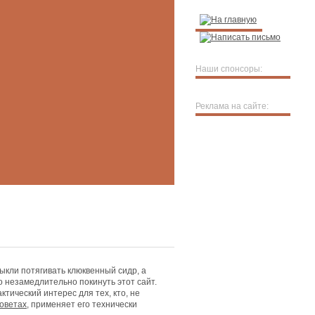
Наши спонсоры:
Реклама на сайте:
кли потягивать клюквенный сидр, а
о незамедлительно покинуть этот сайт.
тический интерес для тех, кто, не
оветах
, применяет его технически