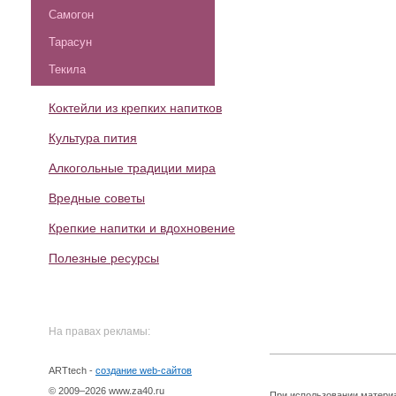
Самогон
Тарасун
Текила
Коктейли из крепких напитков
Культура пития
Алкогольные традиции мира
Вредные советы
Крепкие напитки и вдохновение
Полезные ресурсы
На правах рекламы:
ARTtech -
создание web-сайтов
© 2009–2026 www.za40.ru
При использовании матери